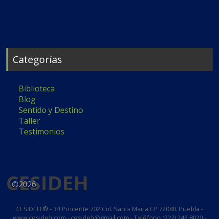
Categorías
Biblioteca
Blog
Sentido y Destino
Taller
Testimonios
CESIDEH
©2026
CESIDEH ® - 34 Poniente 702 Col. Santa Maria CP 72080. Puebla -
www.cesideh.com - cesideh@gmail.com - Teléfono (222) 243 8020 -