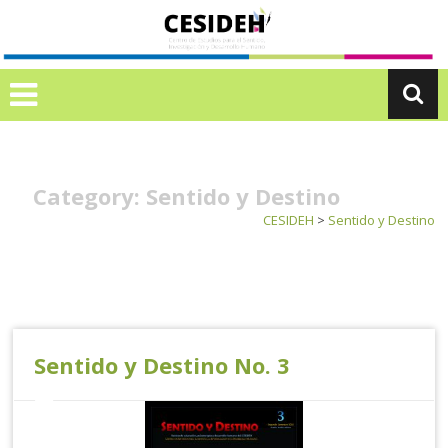
Ir
C
al
E
contenido
S
I
D
E
H
Category: Sentido y Destino
CESIDEH
>
Sentido y Destino
Sentido y Destino No. 3