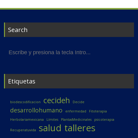
Search
Buscar:
Etiquetas
cecideh
biodescodificacion
Decide
desarrollohumano
enfermedad
Fitoterapia
Herbolariamexicana
Límites
PlantasMedicinales
psicoterapia
salud
talleres
Recuperatuvida