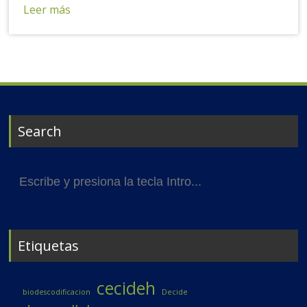
Leer más
Search
Buscar:
Etiquetas
cecideh
biodescodificacion
Decide