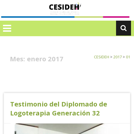
Ir
C
al
E
contenido
S
I
D
E
H
Mes:
enero 2017
CESIDEH
>
2017
>
01
Testimonio del Diplomado de
Logoterapia Generación 32