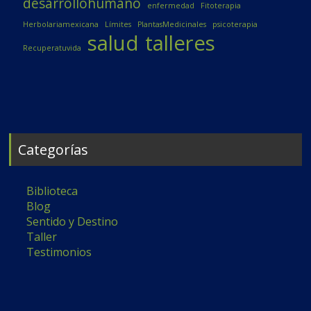
desarrollohumano
enfermedad
Fitoterapia
Herbolariamexicana
Límites
PlantasMedicinales
psicoterapia
salud
talleres
Recuperatuvida
Categorías
Biblioteca
Blog
Sentido y Destino
Taller
Testimonios