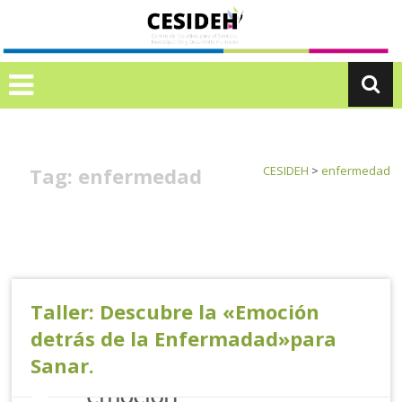
Ir
C
al
E
contenido
S
I
D
E
H
Tag: enfermedad
CESIDEH
>
enfermedad
Taller: Descubre la «Emoción
detrás de la Enfermadad»para
Sanar.