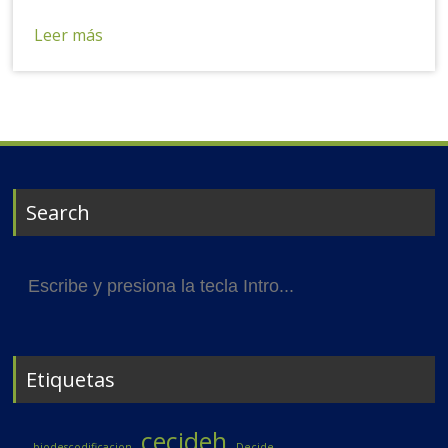
Leer más
Search
Buscar:
Etiquetas
cecideh
biodescodificacion
Decide