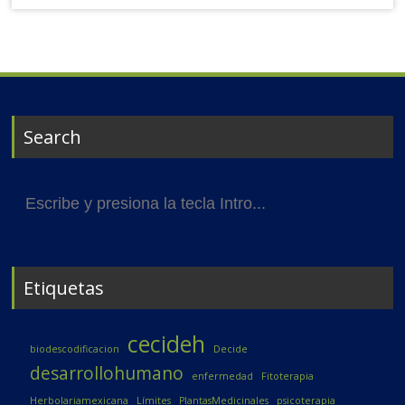
Search
Buscar:
Etiquetas
cecideh
biodescodificacion
Decide
desarrollohumano
enfermedad
Fitoterapia
Herbolariamexicana
Límites
PlantasMedicinales
psicoterapia