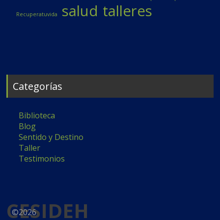
salud
talleres
Recuperatuvida
Categorías
Biblioteca
Blog
Sentido y Destino
Taller
Testimonios
CESIDEH
©2026