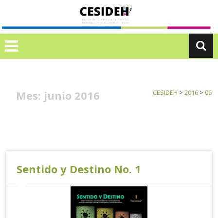
Ir
C
al
E
contenido
S
I
D
E
H
Mes:
junio 2016
CESIDEH
>
2016
>
06
Sentido y Destino No. 1