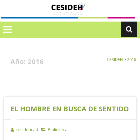
Ir
C
al
E
contenido
S
I
D
E
H
Año:
2016
CESIDEH
>
2016
EL HOMBRE EN BUSCA DE SENTIDO
cesidehcad
Biblioteca