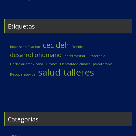
Etiquetas
cecideh
biodescodificacion
Decide
desarrollohumano
enfermedad
Fitoterapia
Herbolariamexicana
Límites
PlantasMedicinales
psicoterapia
salud
talleres
Recuperatuvida
Categorías