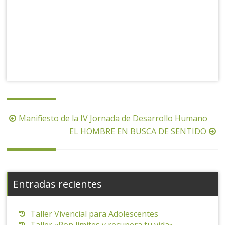
Navegación
Manifiesto de la IV Jornada de Desarrollo Humano
de
EL HOMBRE EN BUSCA DE SENTIDO
la
entrada
Entradas recientes
Taller Vivencial para Adolescentes
Taller «Pon límites y recupera tu vida»