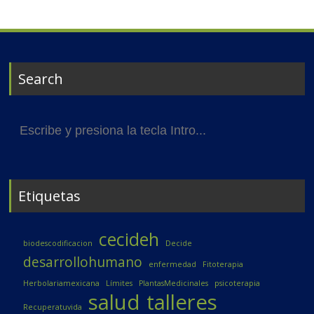
Search
Buscar:
Etiquetas
cecideh
biodescodificacion
Decide
desarrollohumano
enfermedad
Fitoterapia
Herbolariamexicana
Límites
PlantasMedicinales
psicoterapia
salud
talleres
Recuperatuvida