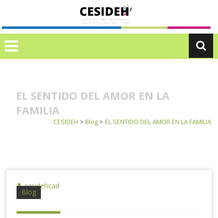
Ir
C
al
E
contenido
S
I
D
E
H
EL SENTIDO DEL AMOR EN LA
FAMILIA
CESIDEH
>
Blog
>
EL SENTIDO DEL AMOR EN LA FAMILIA
cesidehcad
Blog