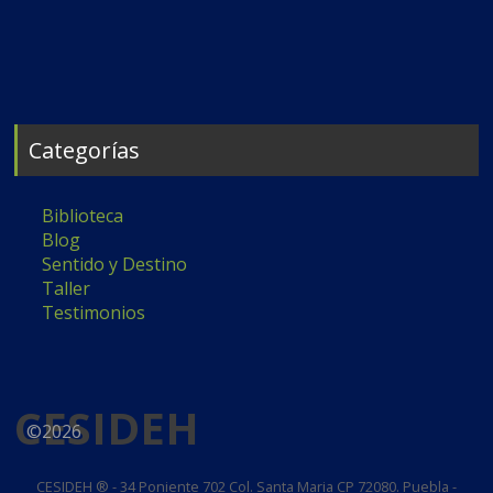
Categorías
Biblioteca
Blog
Sentido y Destino
Taller
Testimonios
CESIDEH
©2026
CESIDEH ® - 34 Poniente 702 Col. Santa Maria CP 72080. Puebla -