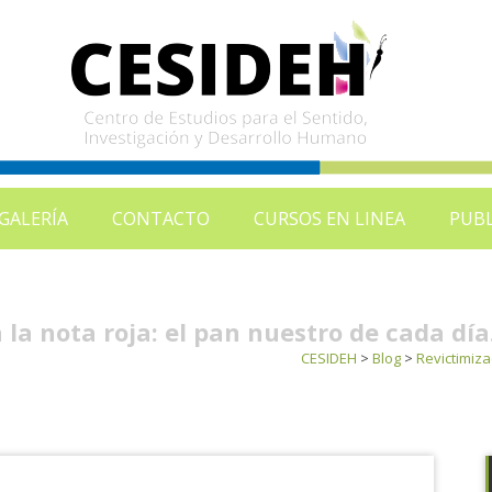
GALERÍA
CONTACTO
CURSOS EN LINEA
PUBL
la nota roja: el pan nuestro de cada día
CESIDEH
>
Blog
>
Revictimiza