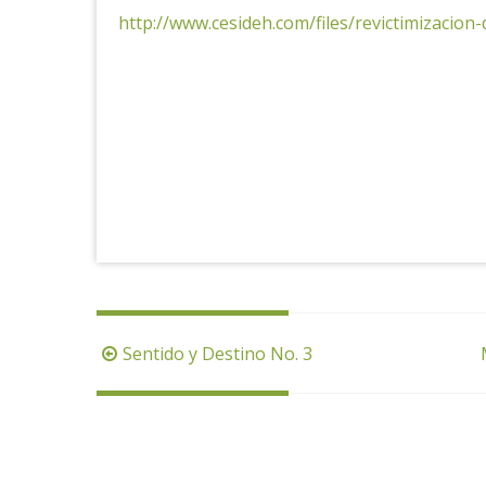
http://www.cesideh.com/files/revictimizacion-
Navegación
Sentido y Destino No. 3
de
la
entrada