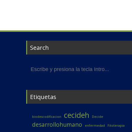
Search
Buscar:
Etiquetas
cecideh
biodescodificacion
Decide
desarrollohumano
enfermedad
Fitoterapia